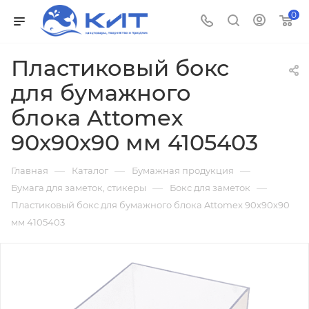
0
Пластиковый бокс
для бумажного
блока Attomex
90х90х90 мм 4105403
—
—
—
Главная
Каталог
Бумажная продукция
—
—
Бумага для заметок, стикеры
Бокс для заметок
Пластиковый бокс для бумажного блока Attomex 90х90х90
мм 4105403