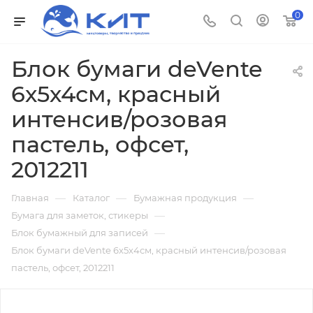
0
Блок бумаги deVente
6х5х4см, красный
интенсив/розовая
пастель, офсет,
2012211
—
—
—
Главная
Каталог
Бумажная продукция
—
Бумага для заметок, стикеры
—
Блок бумажный для записей
Блок бумаги deVente 6х5х4см, красный интенсив/розовая
пастель, офсет, 2012211