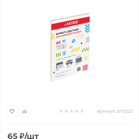
Артикул:
2072222
65
₽
/шт