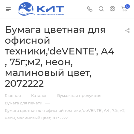
0
Бумага цветная для
офисной
техники,'deVENTE', А4
, 75г;м2, неон,
малиновый цвет,
2072222
—
—
—
Главная
Каталог
Бумажная продукция
—
Бумага для печати
Бумага цветная для офисной техники,'deVENTE', А4 , 75г;м2,
неон, малиновый цвет, 2072222