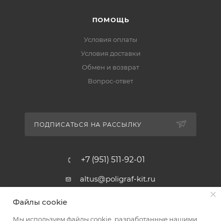
ПОМОЩЬ
Условия оплаты
Условия доставки
Обмен и возврат
Вопрос-ответ
ПОДПИСАТЬСЯ НА РАССЫЛКУ
+7 (951) 511-92-01
altus@poligraf-kit.ru
Магазин-склад ТЦ "Альтус"
Файлы cookie
Ростовская обл, Аксайский р-н,
пос. Янтарный, Малое Зеленое
Мы используем файлы cookie, разработанные нашими