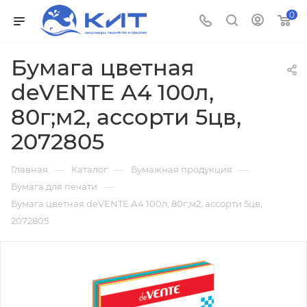
0
Бумага цветная
deVENTE А4 100л,
80г;м2, ассорти 5цв,
2072805
—
—
—
Главная
Каталог
Бумажная продукция
—
Бумага для печати
Бумага цветная deVENTE А4 100л, 80г;м2, ассорти 5цв,
2072805