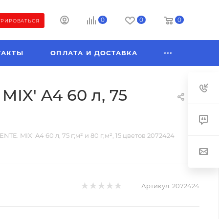
0
0
0
ТРИРОВАТЬСЯ
ТАКТЫ
ОПЛАТА И ДОСТАВКА
IX' A4 60 л, 75
E. MIX' A4 60 л, 75 г;м² и 80 г;м², 15 цветов 2072424
Артикул:
2072424