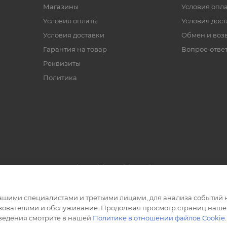
Магазины
Условия опл
Условия оплаты
Условия дос
Условия доставки
Обмен и воз
Гарантия на товар
Вопрос-отве
Реквизиты
Политика
ашими специалистами и третьими лицами, для анализа событий н
ьзователями и обслуживание. Продолжая просмотр страниц нашег
сведения смотрите в нашей
Политике в отношении файлов Cookie
.