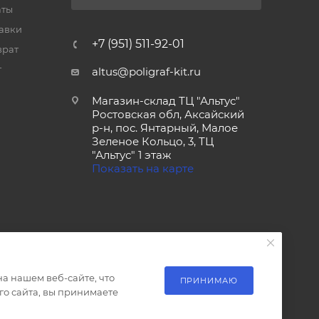
аты
тавки
+7 (951) 511-92-01
врат
т
altus@poligraf-kit.ru
Магазин-склад ТЦ "Альтус"
Ростовская обл, Аксайский
р-н, пос. Янтарный, Малое
Зеленое Кольцо, 3, ТЦ
"Альтус" 1 этаж
Показать на карте
а нашем веб-сайте, что
ПРИНИМАЮ
о сайта, вы принимаете