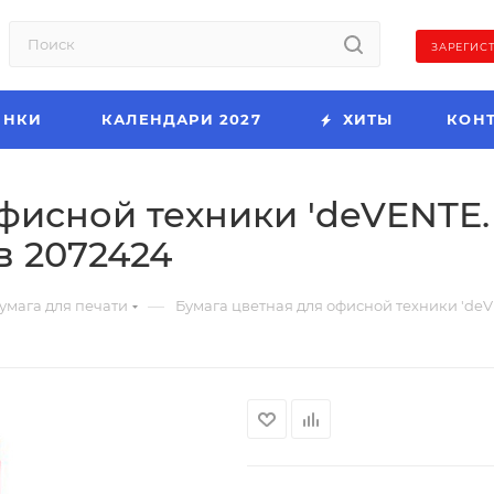
ЗАРЕГИС
ИНКИ
КАЛЕНДАРИ 2027
ХИТЫ
КОН
исной техники 'deVENTE. M
ов 2072424
—
умага для печати
Бумага цветная для офисной техники 'deVENT