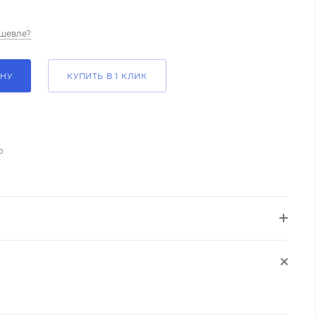
шевле?
ИНУ
КУПИТЬ В 1 КЛИК
о