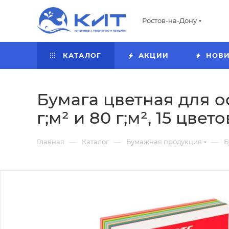
Ростов-на-Дону
КАТАЛОГ
АКЦИИ
НОВ
Бумага цветная для оф
г;м² и 80 г;м², 15 цвет
—
—
—
Главная
Каталог
Бумажная продукция
Б