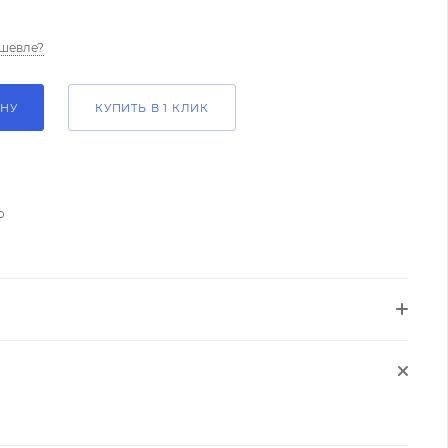
шевле?
ИНУ
КУПИТЬ В 1 КЛИК
о