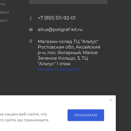
аты
тавки
+7 (951) 511-92-01
врат
т
altus@poligraf-kit.ru
Магазин-склад ТЦ "Альтус"
Ростовская обл, Аксайский
р-н, пос. Янтарный, Малое
Зеленое Кольцо, 3, ТЦ
"Альтус" 1 этаж
Показать на карте
а нашем веб-сайте, что
ПРИНИМАЮ
о сайта, вы принимаете