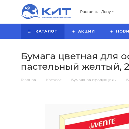
Ростов-на-Дону
КАТАЛОГ
АКЦИИ
НОВ
Бумага цветная для оф
пастельный желтый, 2
—
—
—
Главная
Каталог
Бумажная продукция
Б