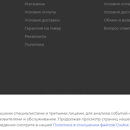
Магазины
Условия опл
Условия оплаты
Условия дос
Условия доставки
Обмен и воз
Гарантия на товар
Вопрос-отве
Реквизиты
Политика
ашими специалистами и третьими лицами, для анализа событий н
ьзователями и обслуживание. Продолжая просмотр страниц нашег
сведения смотрите в нашей
Политике в отношении файлов Cookie
.