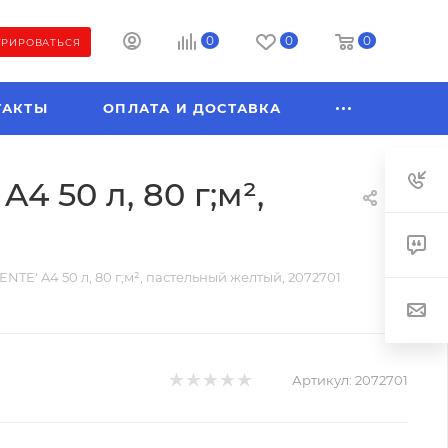
0
0
0
ТРИРОВАТЬСЯ
ТАКТЫ
ОПЛАТА И ДОСТАВКА
4 50 л, 80 г;м²,
NTE' A4 50 л, 80 г;м², пастельный желтый, 2072701
Артикул:
2072701