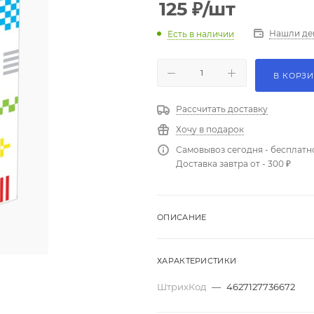
125
₽
/шт
Нашли де
Есть в наличии
В КОРЗ
Рассчитать доставку
Хочу в подарок
Самовывоз сегодня - бесплатн
Доставка завтра от - 300 ₽
ОПИСАНИЕ
ХАРАКТЕРИСТИКИ
ШтрихКод
—
4627127736672