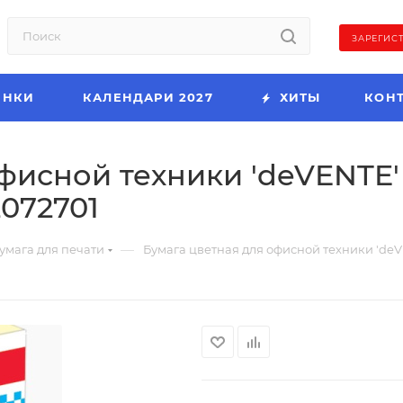
ЗАРЕГИС
ИНКИ
КАЛЕНДАРИ 2027
ХИТЫ
КОН
исной техники 'deVENTE' A
072701
—
умага для печати
Бумага цветная для офисной техники 'deVE