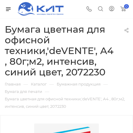
0
Бумага цветная для
офисной
техники,'deVENTE', А4
, 80г;м2, интенсив,
синий цвет, 2072230
—
—
—
Главная
Каталог
Бумажная продукция
—
Бумага для печати
Бумага цветная для офисной техники,'deVENTE', А4 , 80г;м2,
интенсив, синий цвет, 2072230