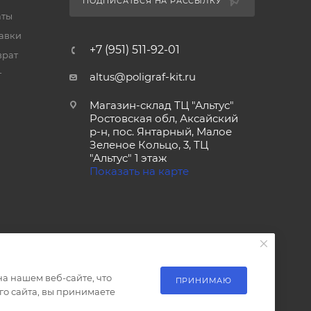
ПОДПИСАТЬСЯ НА РАССЫЛКУ
аты
тавки
+7 (951) 511-92-01
врат
т
altus@poligraf-kit.ru
Магазин-склад ТЦ "Альтус"
Ростовская обл, Аксайский
р-н, пос. Янтарный, Малое
Зеленое Кольцо, 3, ТЦ
"Альтус" 1 этаж
Показать на карте
а нашем веб-сайте, что
ПРИНИМАЮ
о сайта, вы принимаете