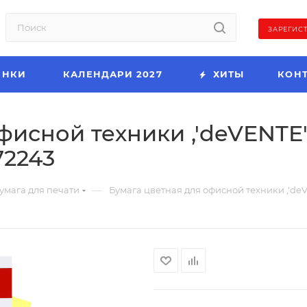
ЗАРЕГИС
ИНКИ
КАЛЕНДАРИ 2027
ХИТЫ
КОН
исной техники ,'deVENTE', 
72243
—
умага для печати
Бумага цветная для офисной техники ,'deVENT