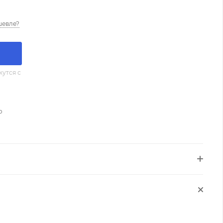
шевле?
утся с
о