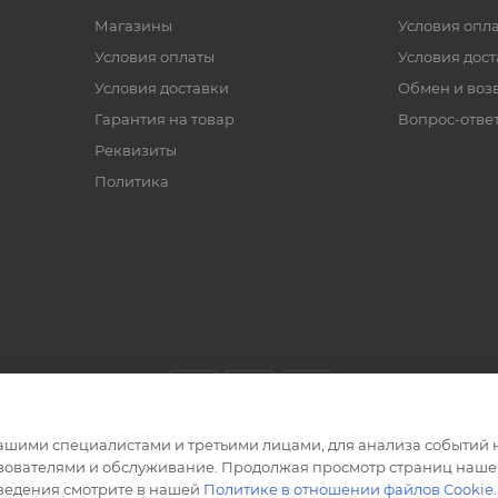
Магазины
Условия опл
Условия оплаты
Условия дос
Условия доставки
Обмен и воз
Гарантия на товар
Вопрос-отве
Реквизиты
Политика
ашими специалистами и третьими лицами, для анализа событий н
ьзователями и обслуживание. Продолжая просмотр страниц нашег
сведения смотрите в нашей
Политике в отношении файлов Cookie
.