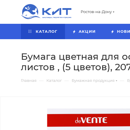
Ростов-на-Дону
КАТАЛОГ
АКЦИИ
НОВ
Бумага цветная для оф
листов , (5 цветов), 20
—
—
—
Главная
Каталог
Бумажная продукция
Б