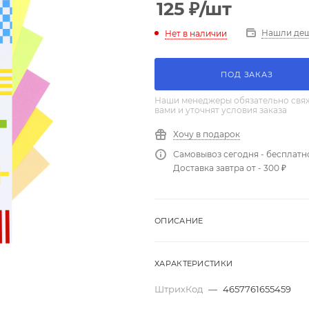
125
₽
/шт
Нашли де
Нет в наличии
ПОД ЗАКАЗ
Наши менеджеры обязательно свяж
вами и уточнят условия заказа
Хочу в подарок
Самовывоз сегодня - бесплатн
Доставка завтра от - 300 ₽
ОПИСАНИЕ
ХАРАКТЕРИСТИКИ
ШтрихКод
—
4657761655459