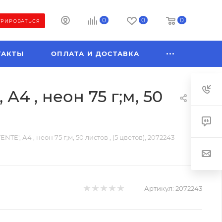
0
0
0
ТРИРОВАТЬСЯ
ТАКТЫ
ОПЛАТА И ДОСТАВКА
А4 , неон 75 г;м, 50
E', А4 , неон 75 г;м, 50 листов , (5 цветов), 2072243
Артикул:
2072243