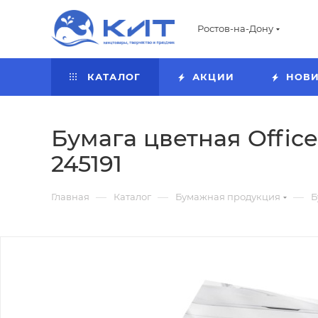
Ростов-на-Дону
КАТАЛОГ
АКЦИИ
НОВ
Бумага цветная OfficeS
245191
—
—
—
Главная
Каталог
Бумажная продукция
Б