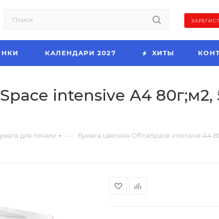
ЗАРЕГИС
ИНКИ
КАЛЕНДАРИ 2027
ХИТЫ
КОН
pace intensive А4 80г;м2, 
—
умага для печати
Бумага цветная OfficeSpace intensive А4 80г