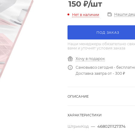
150
₽
/шт
Нашли де
Нет в наличии
ПОД ЗАКАЗ
Наши менеджеры обязательно свяж
вами и уточнят условия заказа
Хочу в подарок
Самовывоз сегодня - бесплатн
Доставка завтра от - 300 ₽
ОПИСАНИЕ
ХАРАКТЕРИСТИКИ
ШтрихКод
—
4680211127374