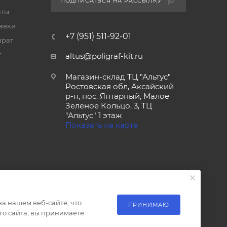
ПОДПИСАТЬСЯ НА РАССЫЛКУ
аты
тавки
+7 (951) 511-92-01
врат
т
altus@poligraf-kit.ru
Магазин-склад ТЦ "Альтус"
Ростовская обл, Аксайский
р-н, пос. Янтарный, Малое
Зеленое Кольцо, 3, ТЦ
"Альтус" 1 этаж
Показать на карте
а нашем веб-сайте, что
ПРИНИМАЮ
о сайта, вы принимаете