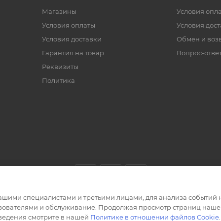
Магазины
Условия опл
Условия оплаты
Условия дос
Условия доставки
Обмен и воз
Гарантия на товар
Вопрос-отве
Реквизиты
Политика
ашими специалистами и третьими лицами, для анализа событий н
ьзователями и обслуживание. Продолжая просмотр страниц нашег
сведения смотрите в нашей
Политике в отношении файлов Cookie
.