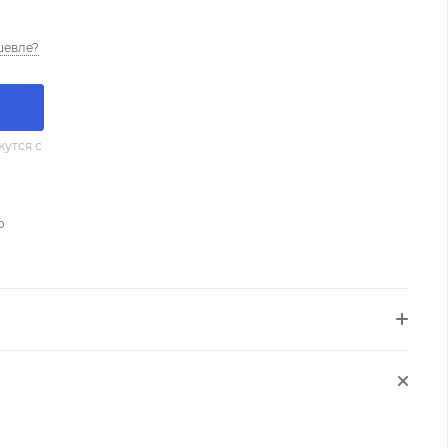
шевле?
утся с
о