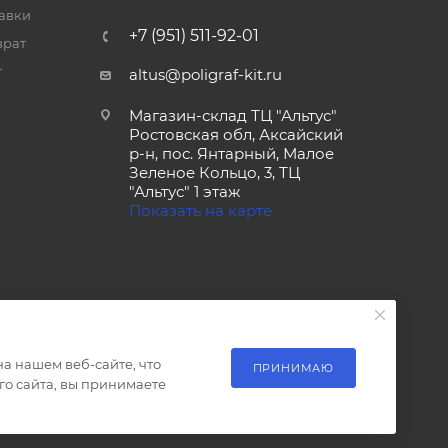
тавки
+7 (951) 511-92-01
врат
т
altus@poligraf-kit.ru
Магазин-склад ТЦ "Альтус"
Ростовская обл, Аксайский
р-н, пос. Янтарный, Малое
Зеленое Кольцо, 3, ТЦ
"Альтус" 1 этаж
Показать на карте
а нашем веб-сайте, что
ПРИНИМАЮ
о сайта, вы принимаете