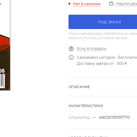
Нашли де
Нет в наличии
ПОД ЗАКАЗ
Наши менеджеры обязательно свяж
вами и уточнят условия заказа
Хочу в подарок
Самовывоз сегодня - бесплатн
Доставка завтра от - 300 ₽
ОПИСАНИЕ
ХАРАКТЕРИСТИКИ
ШтрихКод
—
4602019091770