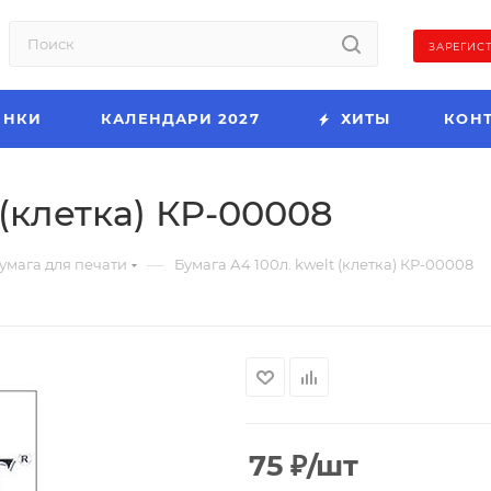
ЗАРЕГИС
ИНКИ
КАЛЕНДАРИ 2027
ХИТЫ
КОН
 (клетка) КР-00008
—
умага для печати
Бумага А4 100л. kwelt (клетка) КР-00008
75
₽
/шт