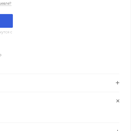
шевле?
утся с
о