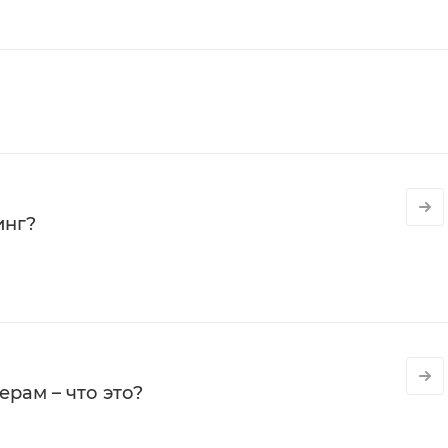
инг?
рам – что это?