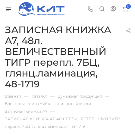
0
ЗАПИСНАЯ КНИЖКА
А7, 48л.
ВЕЛИЧЕСТВЕННЫЙ
ТИГР перепл. 7БЦ,
глянц.ламинация,
48-1719
—
—
—
Главная
Каталог
Бумажная продукция
—
Блокноты, книги Учёта, записные Книжки
—
Записная книжка А7
ЗАПИСНАЯ КНИЖКА А7, 48л. ВЕЛИЧЕСТВЕННЫЙ ТИГР
перепл. 7БЦ, глянц.ламинация, 48-1719