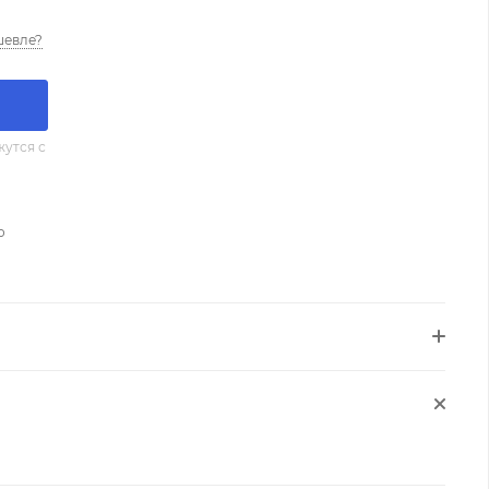
шевле?
утся с
о