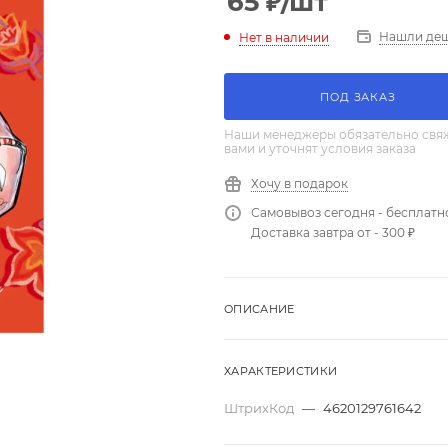
65
₽
/шт
Нашли де
Нет в наличии
ПОД ЗАКАЗ
Наши менеджеры обязательно свяж
вами и уточнят условия заказа
Хочу в подарок
Самовывоз сегодня - бесплатн
Доставка завтра от - 300 ₽
ОПИСАНИЕ
ХАРАКТЕРИСТИКИ
ШтрихКод
—
4620129761642