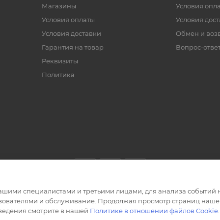
Магазины
Условия опл
Условия оплаты
Условия дос
Условия доставки
Обмен и воз
Гарантия на товар
Вопрос-отве
Реквизиты
Политика
ашими специалистами и третьими лицами, для анализа событий н
ьзователями и обслуживание. Продолжая просмотр страниц нашег
сведения смотрите в нашей
Политике в отношении файлов Cookie
.