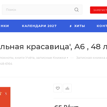
ЗАРЕГИС
ИНКИ
КАЛЕНДАРИ 2027
ХИТЫ
КОН
ьная красавица', А6 , 48 л
—
локноты, книги Учёта, записные Книжки
Записная книжка 
 48-6164