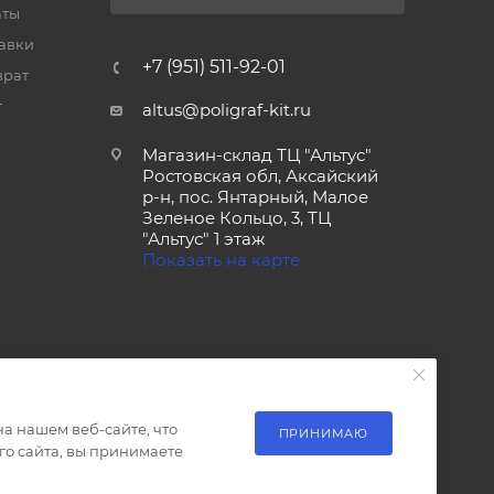
аты
тавки
+7 (951) 511-92-01
врат
т
altus@poligraf-kit.ru
Магазин-склад ТЦ "Альтус"
Ростовская обл, Аксайский
р-н, пос. Янтарный, Малое
Зеленое Кольцо, 3, ТЦ
"Альтус" 1 этаж
Показать на карте
а нашем веб-сайте, что
ПРИНИМАЮ
о сайта, вы принимаете