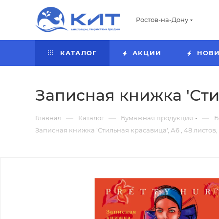
Ростов-на-Дону
КАТАЛОГ
АКЦИИ
НОВ
Записная книжка 'Стил
—
—
—
Главная
Каталог
Бумажная продукция
Б
Записная книжка 'Стильная красавица', А6 , 48 листов,