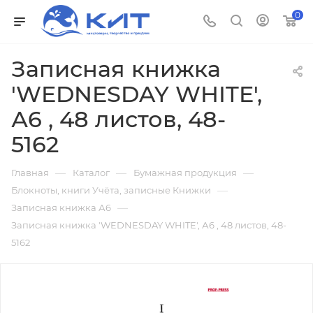
0
Записная книжка
'WEDNESDAY WHITE',
А6 , 48 листов, 48-
5162
—
—
—
Главная
Каталог
Бумажная продукция
—
Блокноты, книги Учёта, записные Книжки
—
Записная книжка А6
Записная книжка 'WEDNESDAY WHITE', А6 , 48 листов, 48-
5162