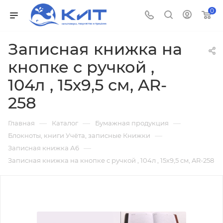
0
Записная книжка на
кнопке с ручкой ,
104л , 15х9,5 см, AR-
258
—
—
—
Главная
Каталог
Бумажная продукция
—
Блокноты, книги Учёта, записные Книжки
—
Записная книжка А6
Записная книжка на кнопке с ручкой , 104л , 15х9,5 см, AR-258