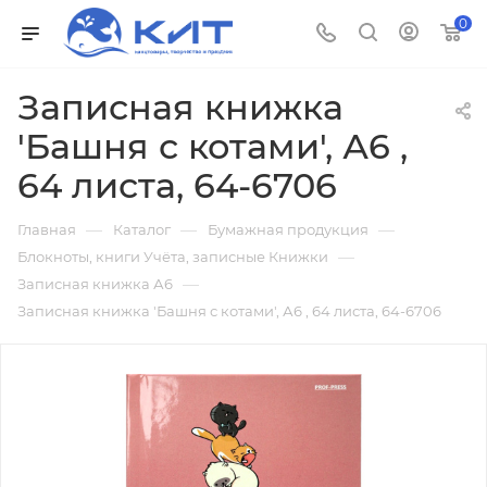
0
Записная книжка
'Башня с котами', А6 ,
64 листа, 64-6706
—
—
—
Главная
Каталог
Бумажная продукция
—
Блокноты, книги Учёта, записные Книжки
—
Записная книжка А6
Записная книжка 'Башня с котами', А6 , 64 листа, 64-6706