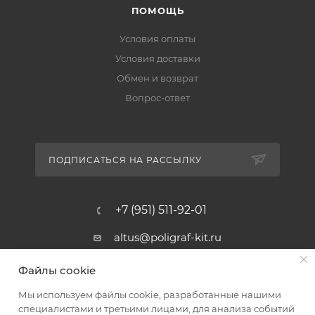
ПОМОЩЬ
Условия оплаты
Условия доставки
Обмен и возврат
Вопрос-ответ
ПОДПИСАТЬСЯ НА РАССЫЛКУ
+7 (951) 511-92-01
altus@poligraf-kit.ru
Магазин-склад ТЦ "Альтус"
Файлы cookie
Ростовская обл, Аксайский р-н,
пос. Янтарный, Малое Зеленое
Мы используем файлы cookie, разработанные нашими
Кольцо, 3, ТЦ "Альтус" 1 этаж
специалистами и третьими лицами, для анализа событий