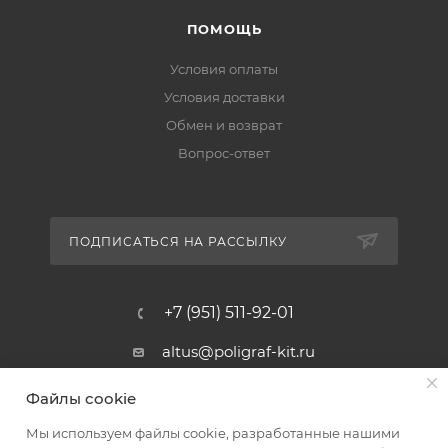
ПОМОЩЬ
Условия оплаты
Условия доставки
Обмен и возврат
Вопрос-ответ
ПОДПИСАТЬСЯ НА РАССЫЛКУ
+7 (951) 511-92-01
altus@poligraf-kit.ru
Магазин-склад ТЦ "Альтус"
Файлы cookie
Ростовская обл, Аксайский р-н,
пос. Янтарный, Малое Зеленое
Мы используем файлы cookie, разработанные нашими