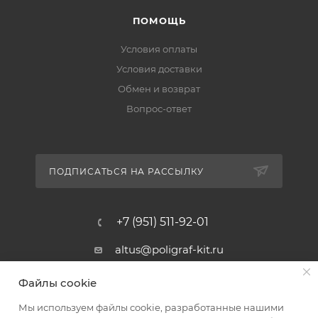
ПОМОЩЬ
Условия оплаты
Условия доставки
Обмен и возврат
Вопрос-ответ
ПОДПИСАТЬСЯ НА РАССЫЛКУ
+7 (951) 511-92-01
altus@poligraf-kit.ru
Магазин-склад ТЦ "Альтус"
Файлы cookie
Ростовская обл, Аксайский р-н,
пос. Янтарный, Малое Зеленое
Мы используем файлы cookie, разработанные нашими