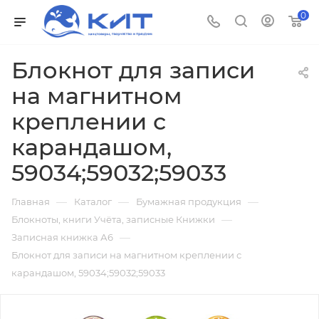
0
Блокнот для записи
на магнитном
креплении с
карандашом,
59034;59032;59033
—
—
—
Главная
Каталог
Бумажная продукция
—
Блокноты, книги Учёта, записные Книжки
—
Записная книжка А6
Блокнот для записи на магнитном креплении с
карандашом, 59034;59032;59033