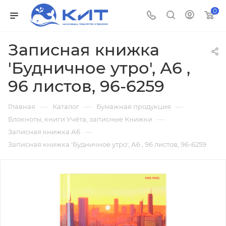
0
Записная книжка
'Будничное утро', А6 ,
96 листов, 96-6259
—
—
—
Главная
Каталог
Бумажная продукция
—
Блокноты, книги Учёта, записные Книжки
—
Записная книжка А6
Записная книжка 'Будничное утро', А6 , 96 листов, 96-6259