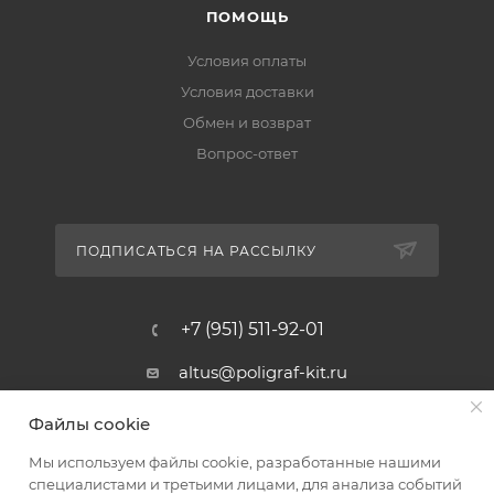
ПОМОЩЬ
Условия оплаты
Условия доставки
Обмен и возврат
Вопрос-ответ
ПОДПИСАТЬСЯ НА РАССЫЛКУ
+7 (951) 511-92-01
altus@poligraf-kit.ru
Магазин-склад ТЦ "Альтус"
Файлы cookie
Ростовская обл, Аксайский р-н,
пос. Янтарный, Малое Зеленое
Мы используем файлы cookie, разработанные нашими
Кольцо, 3, ТЦ "Альтус" 1 этаж
специалистами и третьими лицами, для анализа событий