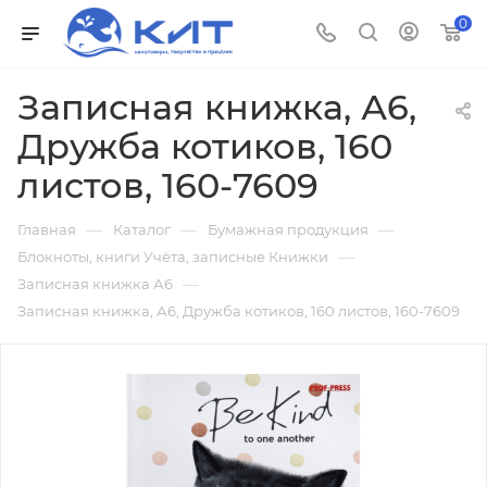
0
Записная книжка, А6,
Дружба котиков, 160
листов, 160-7609
—
—
—
Главная
Каталог
Бумажная продукция
—
Блокноты, книги Учёта, записные Книжки
—
Записная книжка А6
Записная книжка, А6, Дружба котиков, 160 листов, 160-7609