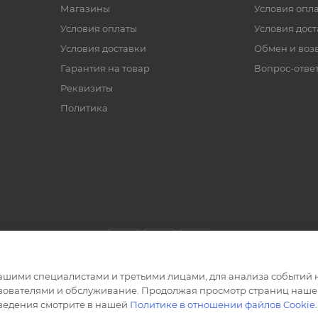
Магазины
Условия опл
Условия оплаты
Условия дос
Условия доставки
Обмен и воз
Гарантия на товар
Вопрос-отве
Реквизиты
Политика
ашими специалистами и третьими лицами, для анализа событий н
ьзователями и обслуживание. Продолжая просмотр страниц нашег
сведения смотрите в нашей
Политике в отношении файлов Cookie
.