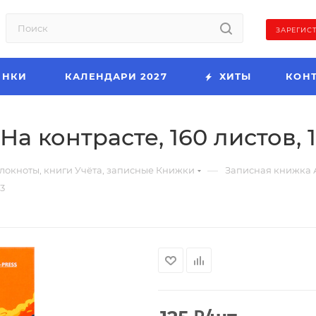
ЗАРЕГИС
ИНКИ
КАЛЕНДАРИ 2027
ХИТЫ
КОН
На контрасте, 160 листов, 
—
локноты, книги Учёта, записные Книжки
Записная книжка 
23