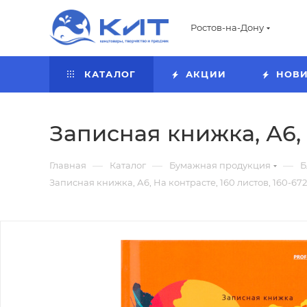
Ростов-на-Дону
КАТАЛОГ
АКЦИИ
НОВ
Записная книжка, А6, 
—
—
—
Главная
Каталог
Бумажная продукция
Б
Записная книжка, А6, На контрасте, 160 листов, 160-67