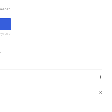
шевле?
утся с
о