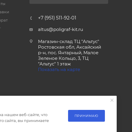
аты
тавки
+7 (951) 511-92-01
врат
т
altus@poligraf-kit.ru
Магазин-склад ТЦ "Альтус"
Ростовская обл, Аксайский
р-н, пос. Янтарный, Малое
Зеленое Кольцо, 3, ТЦ
"Альтус" 1 этаж
Показать на карте
а нашем веб-сайте, что
ПРИНИМАЮ
о сайта, вы принимаете