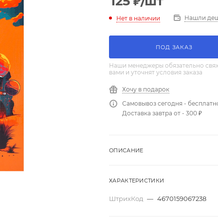
125
₽
/шт
Нашли де
Нет в наличии
ПОД ЗАКАЗ
Наши менеджеры обязательно свяж
вами и уточнят условия заказа
Хочу в подарок
Самовывоз сегодня - бесплатн
Доставка завтра от - 300 ₽
ОПИСАНИЕ
ХАРАКТЕРИСТИКИ
ШтрихКод
—
4670159067238