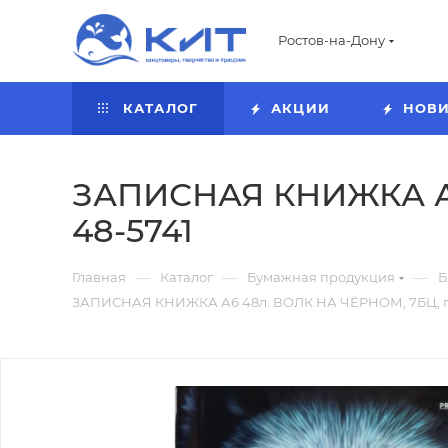
Ростов-на-Дону
КАТАЛОГ
АКЦИИ
НОВ
ЗАПИСНАЯ КНИЖКА А6
48-5741
—
—
—
Главная
Каталог
Бумажная продукция
Б
ЗАПИСНАЯ КНИЖКА А6 48л. ВОЛК НА ЧЁРНОМ, 7БЦ, гл