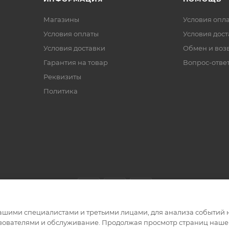
Магазины
Условия опл
Условия оплаты
Условия дос
Условия доставки
Обмен и воз
Гарантия на товар
Вопрос-отве
Реквизиты
Политика
ашими специалистами и третьими лицами, для анализа событий н
ьзователями и обслуживание. Продолжая просмотр страниц нашег