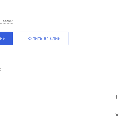
шевле?
ИНУ
КУПИТЬ В 1 КЛИК
о