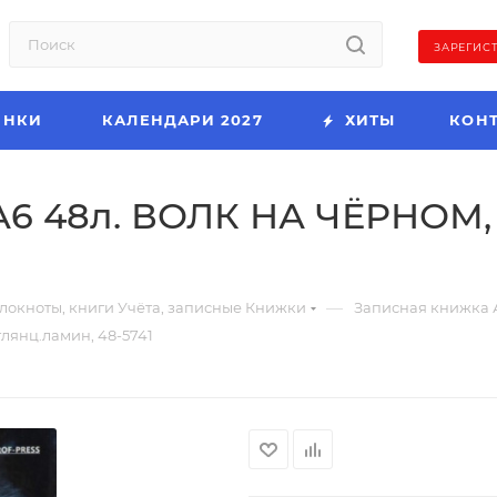
ЗАРЕГИС
ИНКИ
КАЛЕНДАРИ 2027
ХИТЫ
КОН
 48л. ВОЛК НА ЧЁРНОМ, 7
—
локноты, книги Учёта, записные Книжки
Записная книжка 
янц.ламин, 48-5741