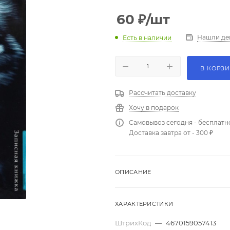
60
₽
/шт
Нашли де
Есть в наличии
В КОРЗ
Рассчитать доставку
Хочу в подарок
Самовывоз сегодня - бесплатн
Доставка завтра от - 300 ₽
ОПИСАНИЕ
ХАРАКТЕРИСТИКИ
ШтрихКод
—
4670159057413