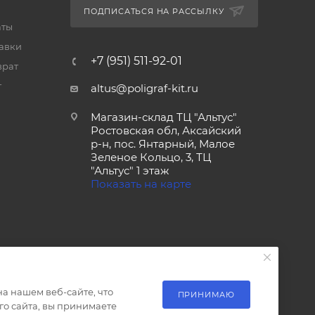
ПОДПИСАТЬСЯ НА РАССЫЛКУ
аты
тавки
+7 (951) 511-92-01
врат
т
altus@poligraf-kit.ru
Магазин-склад ТЦ "Альтус"
Ростовская обл, Аксайский
р-н, пос. Янтарный, Малое
Зеленое Кольцо, 3, ТЦ
"Альтус" 1 этаж
Показать на карте
а нашем веб-сайте, что
ПРИНИМАЮ
о сайта, вы принимаете