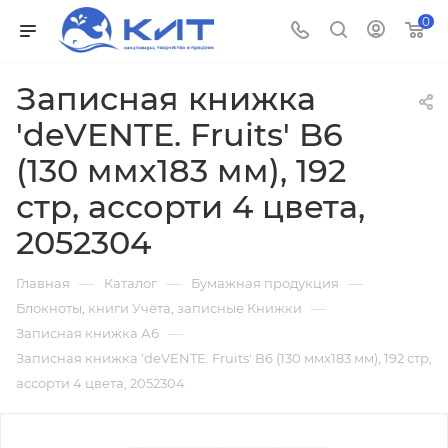
0
Записная книжка
'deVENTE. Fruits' B6
(130 ммx183 мм), 192
стр, ассорти 4 цвета,
2052304
—
—
—
Главная
Каталог
Бумажная продукция
—
Блокноты, книги Учёта, записные Книжки
—
Записная книжка А6
Записная книжка 'deVENTE. Fruits' B6 (130 ммx183 мм), 192 стр,
ассорти 4 цвета, 2052304