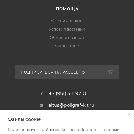
ПОМОЩЬ
Условия оплаты
Условия доставки
Обмен и возврат
Вопрос-ответ
ПОДПИСАТЬСЯ НА РАССЫЛКУ
+7 (951) 511-92-01
altus@poligraf-kit.ru
Магазин-склад ТЦ "Альтус"
Файлы cookie
Ростовская обл, Аксайский р-н,
пос. Янтарный, Малое Зеленое
Мы используем файлы cookie, разработанные нашими