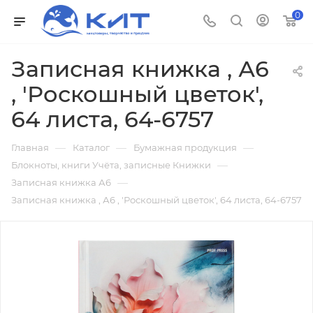
0
Записная книжка , А6
, 'Роскошный цветок',
64 листа, 64-6757
—
—
—
Главная
Каталог
Бумажная продукция
—
Блокноты, книги Учёта, записные Книжки
—
Записная книжка А6
Записная книжка , А6 , 'Роскошный цветок', 64 листа, 64-6757