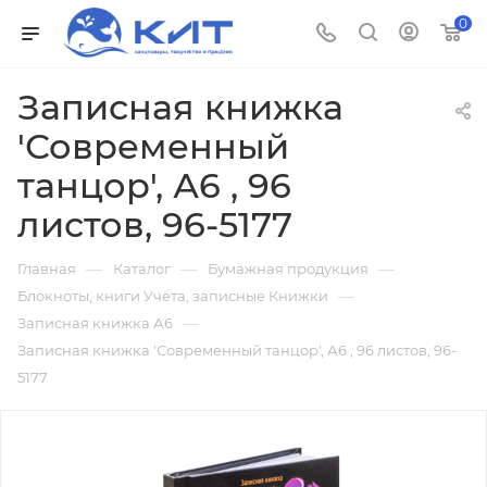
0
Записная книжка
'Современный
танцор', А6 , 96
листов, 96-5177
—
—
—
Главная
Каталог
Бумажная продукция
—
Блокноты, книги Учёта, записные Книжки
—
Записная книжка А6
Записная книжка 'Современный танцор', А6 , 96 листов, 96-
5177