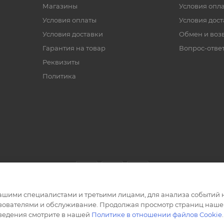
Магазины
Условия опл
Условия оплаты
Условия дос
Условия доставки
Обмен и воз
Гарантия на товар
Вопрос-отве
Реквизиты
Политика
ашими специалистами и третьими лицами, для анализа событий н
ьзователями и обслуживание. Продолжая просмотр страниц нашег
сведения смотрите в нашей
Политике в отношении файлов Cookie
.