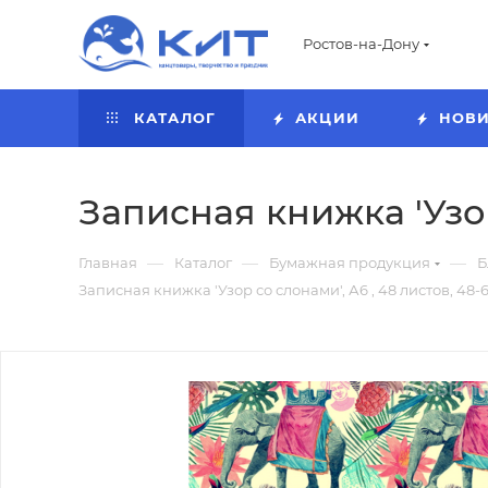
Ростов-на-Дону
КАТАЛОГ
АКЦИИ
НОВ
Записная книжка 'Узор
—
—
—
Главная
Каталог
Бумажная продукция
Б
Записная книжка 'Узор со слонами', А6 , 48 листов, 48-