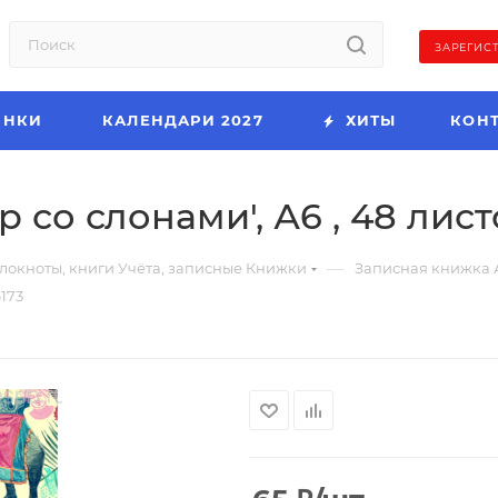
ЗАРЕГИС
ИНКИ
КАЛЕНДАРИ 2027
ХИТЫ
КОН
 со слонами', А6 , 48 лист
—
локноты, книги Учёта, записные Книжки
Записная книжка 
6173