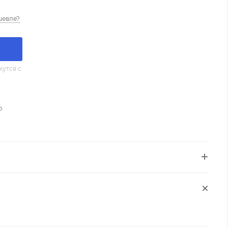
шевле?
утся с
о