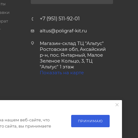
аты
тавки
+7 (951) 511-92-01
врат
т
altus@poligraf-kit.ru
Магазин-склад ТЦ "Альтус"
Ростовская обл, Аксайский
р-н, пос. Янтарный, Малое
Зеленое Кольцо, 3, ТЦ
"Альтус" 1 этаж
Показать на карте
а нашем веб-сайте, что
ПРИНИМАЮ
о сайта, вы принимаете