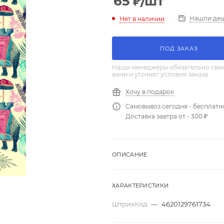
65
₽
/шт
Нашли де
Нет в наличии
ПОД ЗАКАЗ
Наши менеджеры обязательно свяж
вами и уточнят условия заказа
Хочу в подарок
Самовывоз сегодня - бесплатн
Доставка завтра от - 300 ₽
ОПИСАНИЕ
ХАРАКТЕРИСТИКИ
ШтрихКод
—
4620129761734