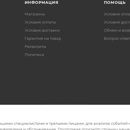
ИНФОРМАЦИЯ
ПОМОЩЬ
Магазины
Условия опл
Условия оплаты
Условия дос
Условия доставки
Обмен и воз
Гарантия на товар
Вопрос-отве
Реквизиты
Политика
ашими специалистами и третьими лицами, для анализа событий н
ьзователями и обслуживание. Продолжая просмотр страниц нашег