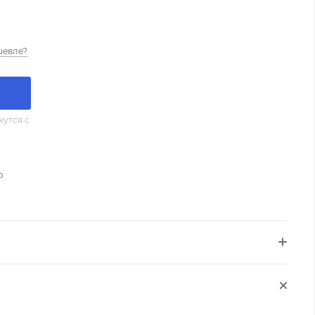
шевле?
утся с
о