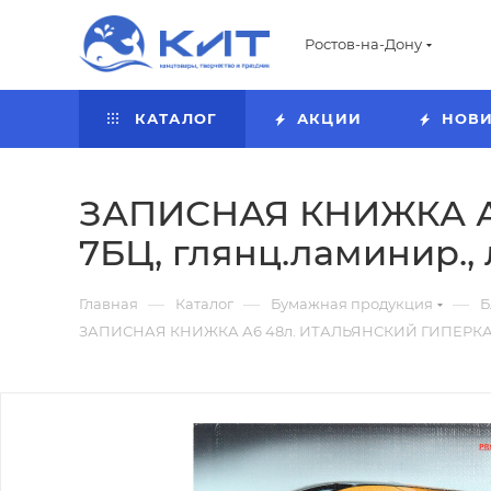
Ростов-на-Дону
КАТАЛОГ
АКЦИИ
НОВ
ЗАПИСНАЯ КНИЖКА А6
7БЦ, глянц.ламинир.,
—
—
—
Главная
Каталог
Бумажная продукция
Б
ЗАПИСНАЯ КНИЖКА А6 48л. ИТАЛЬЯНСКИЙ ГИПЕРКАР (4