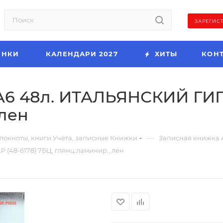
ЗАРЕГИС
ИНКИ
КАЛЕНДАРИ 2027
ХИТЫ
КОН
 48л. ИТАЛЬЯНСКИЙ ГИПЕ
 лен
—
локноты, книги Учёта, записные Книжки
Записная книжка 
8-6178) 7БЦ, глянц.ламинир., лен