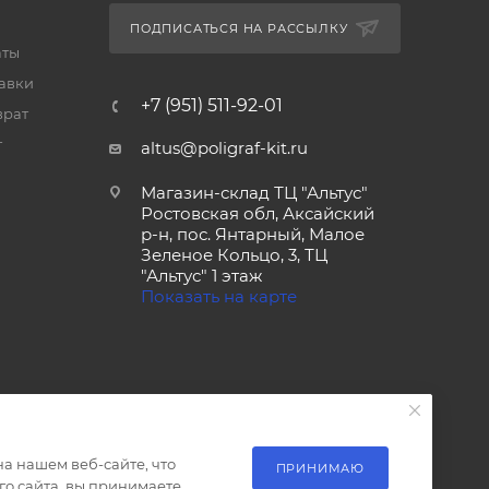
ПОДПИСАТЬСЯ НА РАССЫЛКУ
аты
тавки
+7 (951) 511-92-01
врат
т
altus@poligraf-kit.ru
Магазин-склад ТЦ "Альтус"
Ростовская обл, Аксайский
р-н, пос. Янтарный, Малое
Зеленое Кольцо, 3, ТЦ
"Альтус" 1 этаж
Показать на карте
а нашем веб-сайте, что
ПРИНИМАЮ
о сайта, вы принимаете