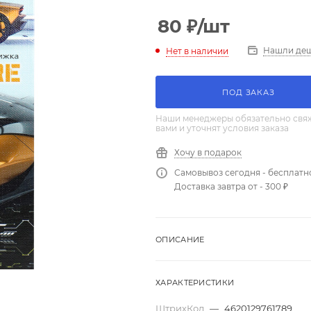
80
₽
/шт
Нашли де
Нет в наличии
ПОД ЗАКАЗ
Наши менеджеры обязательно свяж
вами и уточнят условия заказа
Хочу в подарок
Самовывоз сегодня - бесплатн
Доставка завтра от - 300 ₽
ОПИСАНИЕ
ХАРАКТЕРИСТИКИ
ШтрихКод
—
4620129761789