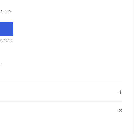
шевле?
утся с
о