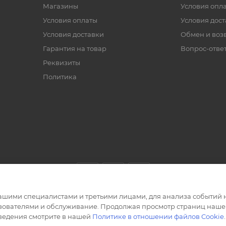
Магазины
Условия опл
Условия оплаты
Условия дос
Условия доставки
Обмен и воз
Гарантия на товар
Вопрос-отве
Реквизиты
Политика
ашими специалистами и третьими лицами, для анализа событий н
ьзователями и обслуживание. Продолжая просмотр страниц нашег
сведения смотрите в нашей
Политике в отношении файлов Cookie
.