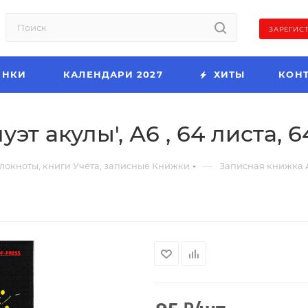
ЗАРЕГИС
ИНКИ
КАЛЕНДАРИ 2027
ХИТЫ
КОН
эт акулы', А6 , 64 листа, 
—
локноты, книги Учёта, записные Книжки
Записная книжка 