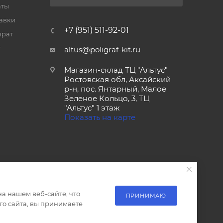
аты
тавки
+7 (951) 511-92-01
врат
т
altus@poligraf-kit.ru
Магазин-склад ТЦ "Альтус"
Ростовская обл, Аксайский
р-н, пос. Янтарный, Малое
Зеленое Кольцо, 3, ТЦ
"Альтус" 1 этаж
Показать на карте
а нашем веб-сайте, что
ПРИНИМАЮ
о сайта, вы принимаете