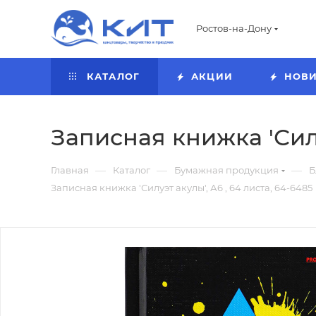
Ростов-на-Дону
КАТАЛОГ
АКЦИИ
НОВ
Записная книжка 'Силу
—
—
—
Главная
Каталог
Бумажная продукция
Б
Записная книжка 'Силуэт акулы', А6 , 64 листа, 64-6485