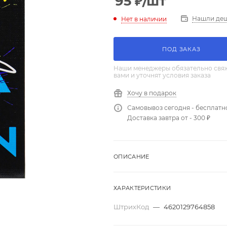
95
₽
/шт
Нашли де
Нет в наличии
ПОД ЗАКАЗ
Наши менеджеры обязательно свяж
вами и уточнят условия заказа
Хочу в подарок
Самовывоз сегодня - бесплатн
Доставка завтра от - 300 ₽
ОПИСАНИЕ
ХАРАКТЕРИСТИКИ
ШтрихКод
—
4620129764858