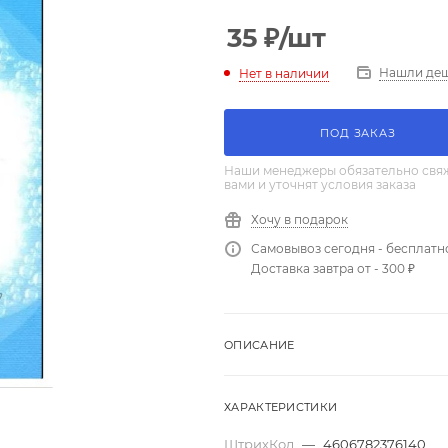
35
₽
/шт
Нашли де
Нет в наличии
ПОД ЗАКАЗ
Наши менеджеры обязательно свяж
вами и уточнят условия заказа
Хочу в подарок
Самовывоз сегодня - бесплатн
Доставка завтра от - 300 ₽
ОПИСАНИЕ
ХАРАКТЕРИСТИКИ
ШтрихКод
—
4606782376140