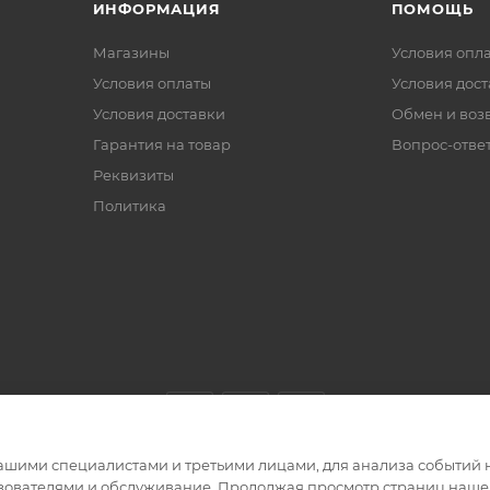
ИНФОРМАЦИЯ
ПОМОЩЬ
Магазины
Условия опл
Условия оплаты
Условия дос
Условия доставки
Обмен и воз
Гарантия на товар
Вопрос-отве
Реквизиты
Политика
ашими специалистами и третьими лицами, для анализа событий н
ьзователями и обслуживание. Продолжая просмотр страниц нашег