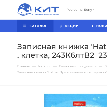
Ростов-на-Дону
КАТАЛОГ
АКЦИИ
НОВ
Записная книжка 'Hat
, клетка, 243К6лтВ2_2
—
—
—
Главная
Каталог
Бумажная продукция
Б
Записная книжка 'Hatber.Приключения кота пирожка', А