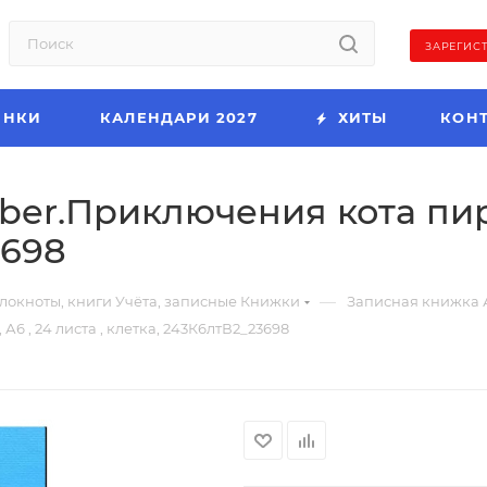
ЗАРЕГИС
ИНКИ
КАЛЕНДАРИ 2027
ХИТЫ
КОН
ber.Приключения кота пиро
3698
—
локноты, книги Учёта, записные Книжки
Записная книжка 
6 , 24 листа , клетка, 243К6лтВ2_23698