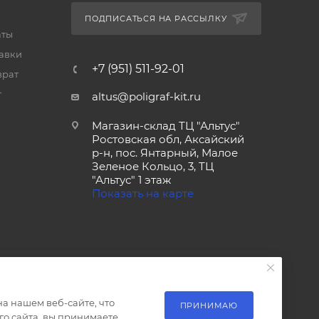
ПОДПИСАТЬСЯ НА РАССЫЛКУ
аты
тавки
+7 (951) 511-92-01
врат
т
altus@poligraf-kit.ru
Магазин-склад ТЦ "Альтус"
Ростовская обл, Аксайский
р-н, пос. Янтарный, Малое
Зеленое Кольцо, 3, ТЦ
"Альтус" 1 этаж
Показать на карте
а нашем веб-сайте, что
ПРИНИМАЮ
о сайта, вы принимаете