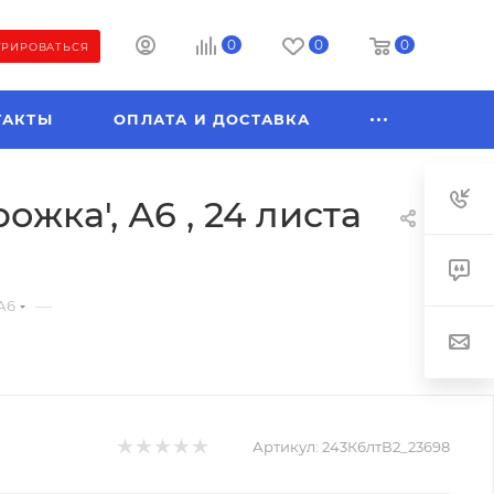
0
0
0
ТРИРОВАТЬСЯ
ТАКТЫ
ОПЛАТА И ДОСТАВКА
жка', А6 , 24 листа
—
А6
Артикул:
243К6лтВ2_23698