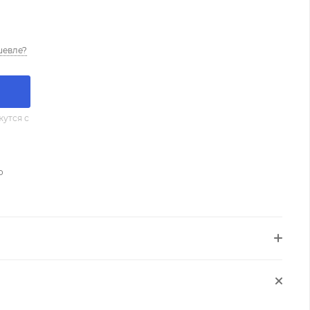
шевле?
утся с
о