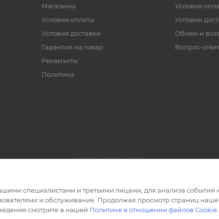
Магазины
Условия опл
Условия оплаты
Условия дос
Условия доставки
Обмен и воз
Гарантия на товар
Вопрос-отве
Реквизиты
Политика
ашими специалистами и третьими лицами, для анализа событий н
ьзователями и обслуживание. Продолжая просмотр страниц нашег
сведения смотрите в нашей
Политике в отношении файлов Cookie
.