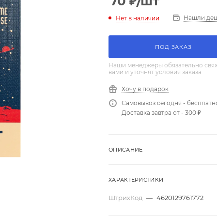
70
₽
/шт
Нашли де
Нет в наличии
ПОД ЗАКАЗ
Наши менеджеры обязательно свяж
вами и уточнят условия заказа
Хочу в подарок
Самовывоз сегодня - бесплатн
Доставка завтра от - 300 ₽
ОПИСАНИЕ
ХАРАКТЕРИСТИКИ
ШтрихКод
—
4620129761772