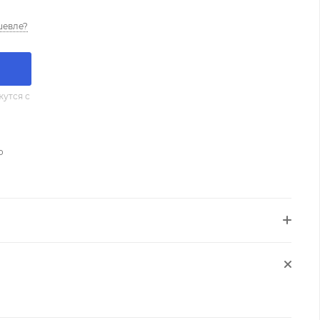
шевле?
утся с
о