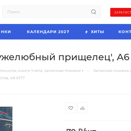
ЗАРЕГИС
ИНКИ
КАЛЕНДАРИ 2027
ХИТЫ
КОН
желюбный прищелец', А6 , 
—
локноты, книги Учёта, записные Книжки
Записная книжка 
тов, 48-6177