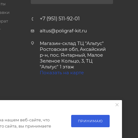
аты
тавки
+7 (951) 511-92-01
врат
т
altus@poligraf-kit.ru
Магазин-склад ТЦ "Альтус"
Ростовская обл, Аксайский
р-н, пос. Янтарный, Малое
Зеленое Кольцо, 3, ТЦ
"Альтус" 1 этаж
Показать на карте
а нашем веб-сайте, что
ПРИНИМАЮ
о сайта, вы принимаете