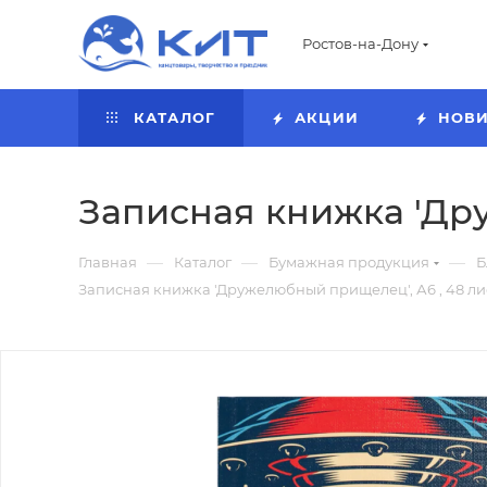
Ростов-на-Дону
КАТАЛОГ
АКЦИИ
НОВ
Записная книжка 'Дру
—
—
—
Главная
Каталог
Бумажная продукция
Б
Записная книжка 'Дружелюбный прищелец', А6 , 48 лис