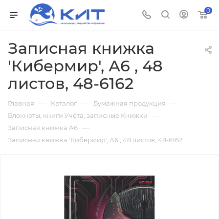
0
Записная книжка
'Кибермир', А6 , 48
листов, 48-6162
—
—
—
Главная
Каталог
Бумажная продукция
—
Блокноты, книги Учёта, записные Книжки
—
Записная книжка А6
Записная книжка 'Кибермир', А6 , 48 листов, 48-6162