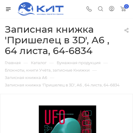
0
Записная книжка
'Пришелец в 3D', А6 ,
64 листа, 64-6834
—
—
—
Главная
Каталог
Бумажная продукция
—
Блокноты, книги Учёта, записные Книжки
—
Записная книжка А6
Записная книжка 'Пришелец в 3D', А6 , 64 листа, 64-6834