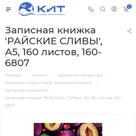
0
Записная книжка
'РАЙСКИЕ СЛИВЫ',
А5, 160 листов, 160-
6807
—
—
—
Главная
Каталог
Бумажная продукция
—
Блокноты, книги Учёта, записные Книжки
—
Записная книжка А5
Записная книжка 'РАЙСКИЕ СЛИВЫ', А5, 160 листов, 160-
6807