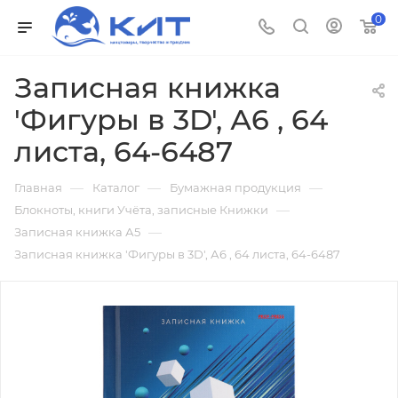
0
Записная книжка
'Фигуры в 3D', А6 , 64
листа, 64-6487
—
—
—
Главная
Каталог
Бумажная продукция
—
Блокноты, книги Учёта, записные Книжки
—
Записная книжка А5
Записная книжка 'Фигуры в 3D', А6 , 64 листа, 64-6487