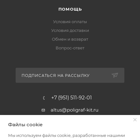
ПОМОЩЬ
Условия оплаты
Условия доставки
Обмен и возврат
Вопрос-ответ
ПОДПИСАТЬСЯ НА РАССЫЛКУ
+7 (951) 511-92-01
altus@poligraf-kit.ru
Магазин-склад ТЦ "Альтус"
Файлы cookie
Ростовская обл, Аксайский р-н,
пос. Янтарный, Малое Зеленое
Мы используем файлы cookie, разработанные нашими