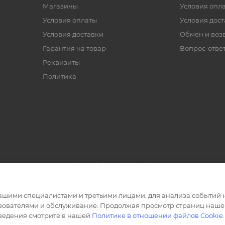
Магазины
Условия опл
Условия оплаты
Условия дос
Условия доставки
Обмен и воз
Гарантия на товар
Вопрос-отве
Реквизиты
Политика
ашими специалистами и третьими лицами, для анализа событий н
ьзователями и обслуживание. Продолжая просмотр страниц нашег
сведения смотрите в нашей
Политике в отношении файлов Cookie
.