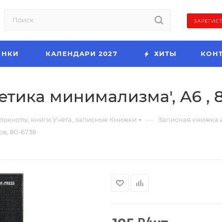
ЗАРЕГИС
ИНКИ
КАЛЕНДАРИ 2027
ХИТЫ
КОН
тика минимализма', А6 , 8
—
локноты, книги Учёта, записные Книжки
Записная книжка 
ов, 80-6738