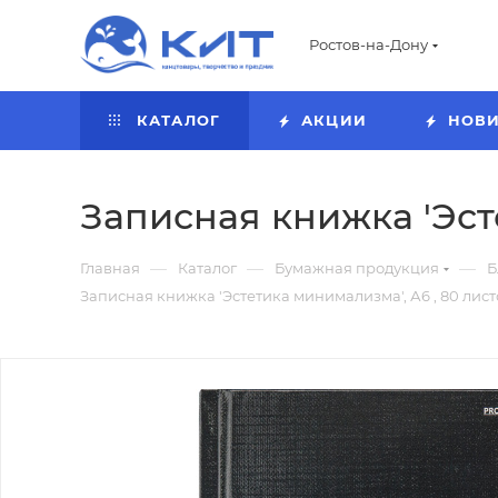
Ростов-на-Дону
КАТАЛОГ
АКЦИИ
НОВ
Записная книжка 'Эсте
—
—
—
Главная
Каталог
Бумажная продукция
Б
Записная книжка 'Эстетика минимализма', А6 , 80 лист