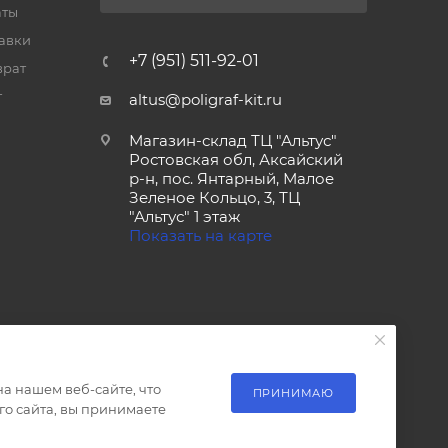
аты
тавки
+7 (951) 511-92-01
врат
т
altus@poligraf-kit.ru
Магазин-склад ТЦ "Альтус"
Ростовская обл, Аксайский
р-н, пос. Янтарный, Малое
Зеленое Кольцо, 3, ТЦ
"Альтус" 1 этаж
Показать на карте
а нашем веб-сайте, что
ПРИНИМАЮ
о сайта, вы принимаете