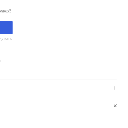
шевле?
утся с
о