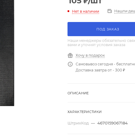
105
₽
/шт
Нашли де
Нет в наличии
ПОД ЗАКАЗ
Наши менеджеры обязательно свяж
вами и уточнят условия заказа
Хочу в подарок
Самовывоз сегодня - бесплатн
Доставка завтра от - 300 ₽
ОПИСАНИЕ
ХАРАКТЕРИСТИКИ
ШтрихКод
—
4670159067184