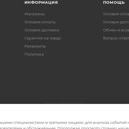
ИНФОРМАЦИЯ
ПОМОЩЬ
Магазины
Условия опл
Условия оплаты
Условия дос
Условия доставки
Обмен и воз
Гарантия на товар
Вопрос-отве
Реквизиты
Политика
ашими специалистами и третьими лицами, для анализа событий н
ьзователями и обслуживание. Продолжая просмотр страниц нашег