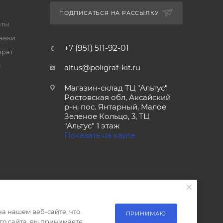
ПОДПИСАТЬСЯ НА РАССЫЛКУ
аты
тавки
+7 (951) 511-92-01
врат
т
altus@poligraf-kit.ru
Магазин-склад ТЦ "Альтус"
Ростовская обл, Аксайский
р-н, пос. Янтарный, Малое
Зеленое Кольцо, 3, ТЦ
"Альтус" 1 этаж
Показать на карте
а нашем веб-сайте, что
ПРИНИМАЮ
о сайта, вы принимаете