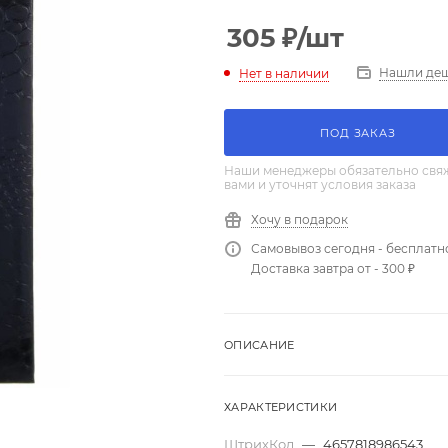
305
₽
/шт
Нашли де
Нет в наличии
ПОД ЗАКАЗ
Наши менеджеры обязательно свяж
вами и уточнят условия заказа
Хочу в подарок
Самовывоз сегодня - бесплатн
Доставка завтра от - 300 ₽
ОПИСАНИЕ
ХАРАКТЕРИСТИКИ
ШтрихКод
—
4657818986543