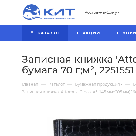
Ростов-на-Дону
КАТАЛОГ
АКЦИИ
НОВ
Записная книжка 'Atto
бумага 70 г;м², 2251551
—
—
—
Главная
Каталог
Бумажная продукция
Б
Записная книжка 'Attomex. Croco' A5 (145 ммx205 мм) 160 