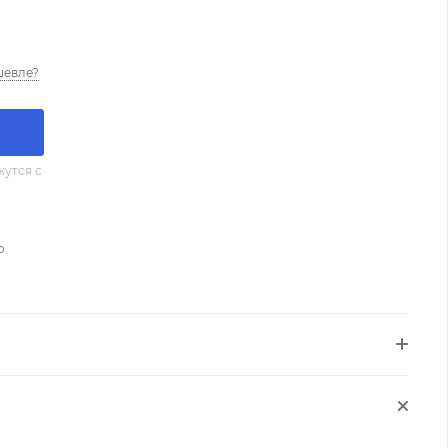
шевле?
утся с
о