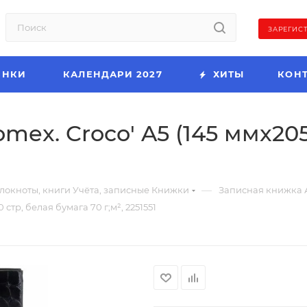
ЗАРЕГИС
ИНКИ
КАЛЕНДАРИ 2027
ХИТЫ
КОН
mex. Croco' A5 (145 ммx205
—
локноты, книги Учёта, записные Книжки
Записная книжка 
стр, белая бумага 70 г;м², 2251551