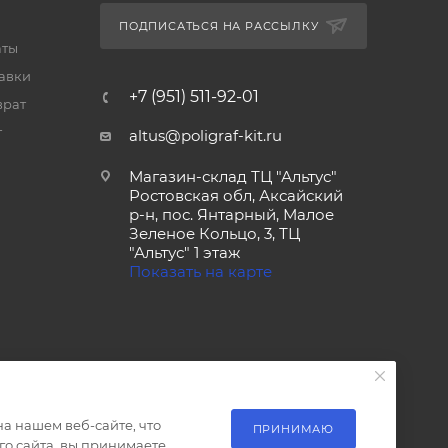
ПОДПИСАТЬСЯ НА РАССЫЛКУ
аты
тавки
+7 (951) 511-92-01
врат
т
altus@poligraf-kit.ru
Магазин-склад ТЦ "Альтус"
Ростовская обл, Аксайский
р-н, пос. Янтарный, Малое
Зеленое Кольцо, 3, ТЦ
"Альтус" 1 этаж
Показать на карте
а нашем веб-сайте, что
ПРИНИМАЮ
о сайта, вы принимаете