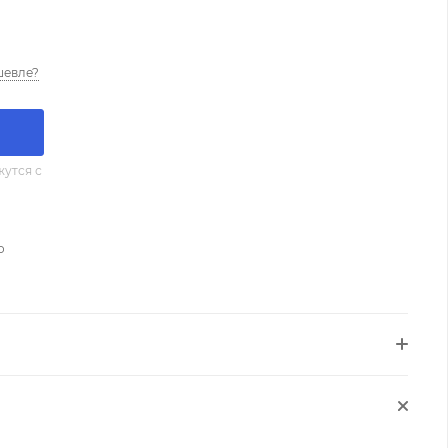
шевле?
утся с
о