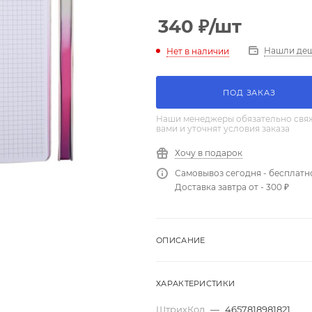
340
₽
/шт
Нашли де
Нет в наличии
ПОД ЗАКАЗ
Наши менеджеры обязательно свяж
вами и уточнят условия заказа
Хочу в подарок
Самовывоз сегодня - бесплатн
Доставка завтра от - 300 ₽
ОПИСАНИЕ
ХАРАКТЕРИСТИКИ
ШтрихКод
—
4657818981821