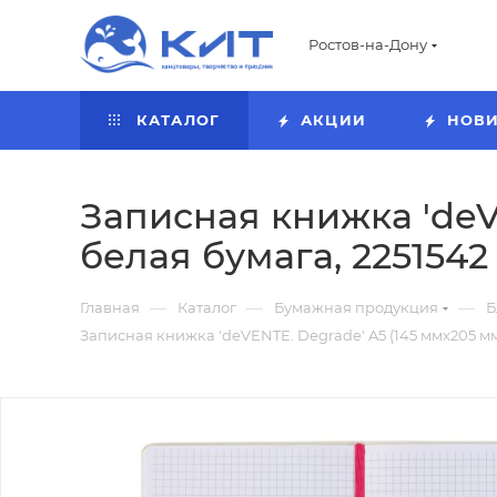
Ростов-на-Дону
КАТАЛОГ
АКЦИИ
НОВ
Записная книжка 'deVE
белая бумага, 2251542
—
—
—
Главная
Каталог
Бумажная продукция
Б
Записная книжка 'deVENTE. Degrade' A5 (145 ммx205 мм)