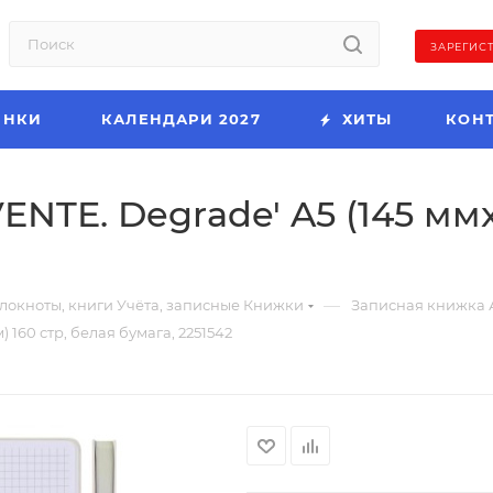
ЗАРЕГИС
ИНКИ
КАЛЕНДАРИ 2027
ХИТЫ
КОН
NTE. Degrade' A5 (145 ммx
—
локноты, книги Учёта, записные Книжки
Записная книжка 
 160 стр, белая бумага, 2251542