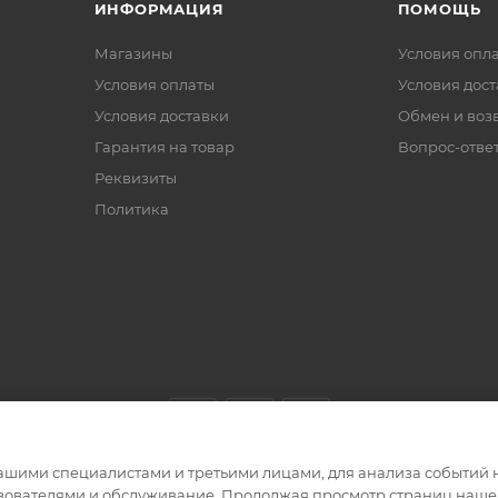
ИНФОРМАЦИЯ
ПОМОЩЬ
Магазины
Условия опл
Условия оплаты
Условия дос
Условия доставки
Обмен и воз
Гарантия на товар
Вопрос-отве
Реквизиты
Политика
ашими специалистами и третьими лицами, для анализа событий н
ьзователями и обслуживание. Продолжая просмотр страниц нашег