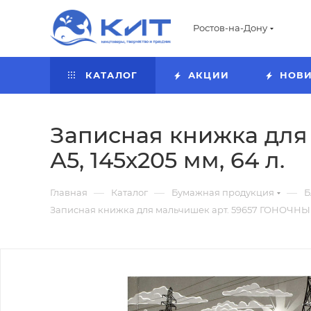
Ростов-на-Дону
КАТАЛОГ
АКЦИИ
НОВ
Записная книжка для
А5, 145х205 мм, 64 л.
—
—
—
Главная
Каталог
Бумажная продукция
Б
Записная книжка для мальчишек арт. 59657 ГОНОЧНЫЙ 