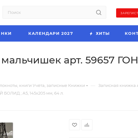
ЗАРЕГИС
ИНКИ
КАЛЕНДАРИ 2027
ХИТЫ
КОН
 мальчишек арт. 59657 Г
—
локноты, книги Учёта, записные Книжки
Записная книжка 
БОЛИД ; А5, 145х205 мм, 64 л.