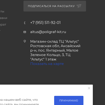
ПОДПИСАТЬСЯ НА РАССЫЛКУ
аты
тавки
+7 (951) 511-92-01
врат
т
altus@poligraf-kit.ru
Магазин-склад ТЦ "Альтус"
Ростовская обл, Аксайский
р-н, пос. Янтарный, Малое
Зеленое Кольцо, 3, ТЦ
"Альтус" 1 этаж
Показать на карте
а нашем веб-сайте, что
ПРИНИМАЮ
о сайта, вы принимаете