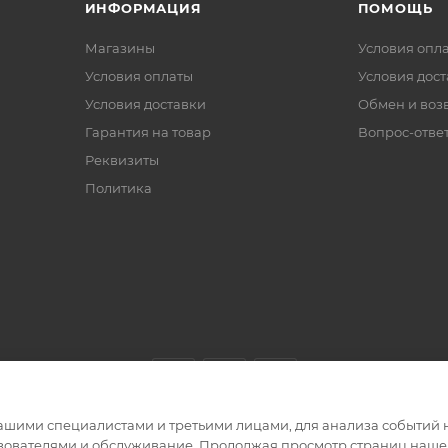
ИНФОРМАЦИЯ
ПОМОЩЬ
Магазины
Условия опл
Условия оплаты
Условия дос
Условия доставки
Обмен и воз
Гарантия на товар
Вопрос-отве
Реквизиты
Политика
ашими специалистами и третьими лицами, для анализа событий н
ьзователями и обслуживание. Продолжая просмотр страниц нашег