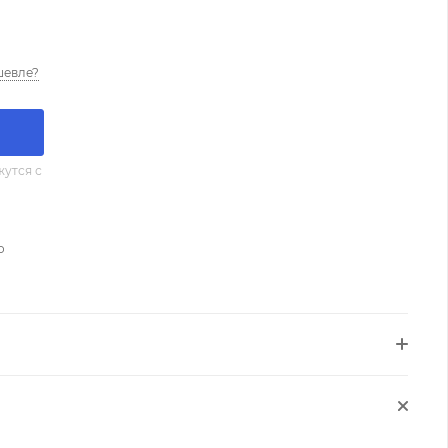
шевле?
утся с
о