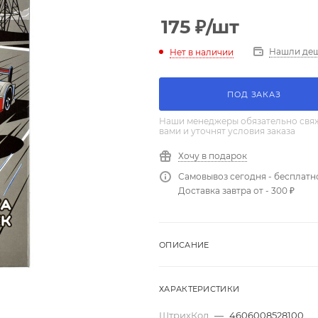
175
₽
/шт
Нашли де
Нет в наличии
ПОД ЗАКАЗ
Наши менеджеры обязательно свяж
вами и уточнят условия заказа
Хочу в подарок
Самовывоз сегодня - бесплатн
Доставка завтра от - 300 ₽
ОПИСАНИЕ
ХАРАКТЕРИСТИКИ
ШтрихКод
—
4606008528100