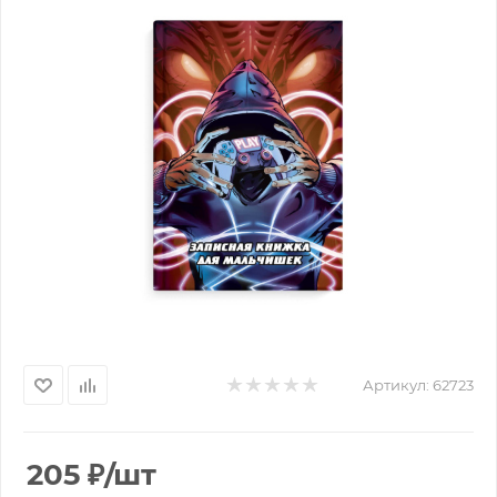
Артикул:
62723
205
₽
/шт