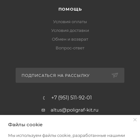
ПОМОЩЬ
Условия оплаты
Условия доставки
Обмен и возврат
Вопрос-ответ
ПОДПИСАТЬСЯ НА РАССЫЛКУ
+7 (951) 511-92-01
altus@poligraf-kit.ru
Магазин-склад ТЦ "Альтус"
Файлы cookie
Ростовская обл, Аксайский р-н,
пос. Янтарный, Малое Зеленое
Мы используем файлы cookie, разработанные нашими