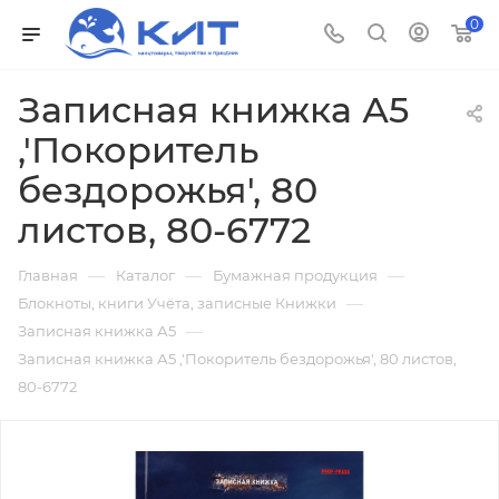
0
Записная книжка А5
,'Покоритель
бездорожья', 80
листов, 80-6772
—
—
—
Главная
Каталог
Бумажная продукция
—
Блокноты, книги Учёта, записные Книжки
—
Записная книжка А5
Записная книжка А5 ,'Покоритель бездорожья', 80 листов,
80-6772