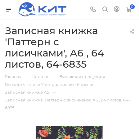
0
Записная книжка
'Паттерн с
лисичками', А6 , 64
листов, 64-6835
—
—
—
Главная
Каталог
Бумажная продукция
—
Блокноты, книги Учёта, записные Книжки
—
Записная книжка А5
Записная книжка 'Паттерн с лисичками', А6 , 64 листов, 64-
6835