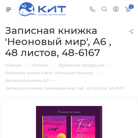
0
Записная книжка
'Неоновый мир', А6 ,
48 листов, 48-6167
—
—
—
Главная
Каталог
Бумажная продукция
—
Блокноты, книги Учёта, записные Книжки
—
Записная книжка А5
Записная книжка 'Неоновый мир', А6 , 48 листов, 48-6167