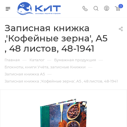
0
Записная книжка
,'Кофейные зерна', А5
, 48 листов, 48-1941
—
—
—
Главная
Каталог
Бумажная продукция
—
Блокноты, книги Учёта, записные Книжки
—
Записная книжка А5
Записная книжка ,'Кофейные зерна', А5 , 48 листов, 48-1941