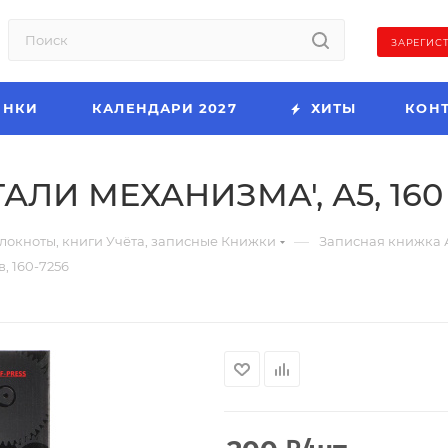
ЗАРЕГИС
ИНКИ
КАЛЕНДАРИ 2027
ХИТЫ
КОН
АЛИ МЕХАНИЗМА', А5, 160 
—
локноты, книги Учёта, записные Книжки
Записная книжка 
, 160-7256