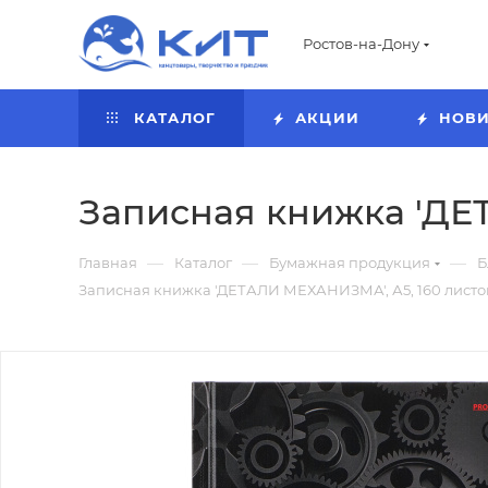
Ростов-на-Дону
КАТАЛОГ
АКЦИИ
НОВ
Записная книжка 'ДЕТ
—
—
—
Главная
Каталог
Бумажная продукция
Б
Записная книжка 'ДЕТАЛИ МЕХАНИЗМА', А5, 160 листов