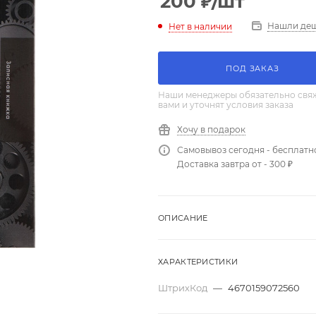
200
₽
/шт
Нашли де
Нет в наличии
ПОД ЗАКАЗ
Наши менеджеры обязательно свяж
вами и уточнят условия заказа
Хочу в подарок
Самовывоз сегодня - бесплатн
Доставка завтра от - 300 ₽
ОПИСАНИЕ
ХАРАКТЕРИСТИКИ
ШтрихКод
—
4670159072560