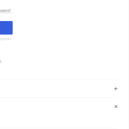
шевле?
утся с
о