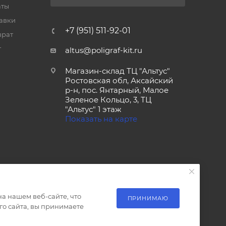
аты
тавки
+7 (951) 511-92-01
врат
т
altus@poligraf-kit.ru
Магазин-склад ТЦ "Альтус"
Ростовская обл, Аксайский
р-н, пос. Янтарный, Малое
Зеленое Кольцо, 3, ТЦ
"Альтус" 1 этаж
Показать на карте
а нашем веб-сайте, что
ПРИНИМАЮ
о сайта, вы принимаете