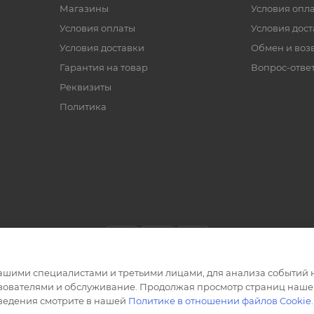
Магазины
Условия опл
Условия оплаты
Условия дос
Условия доставки
Обмен и воз
Гарантия на товар
Вопрос-отве
Реквизиты
Политика
ашими специалистами и третьими лицами, для анализа событий н
ьзователями и обслуживание. Продолжая просмотр страниц нашег
сведения смотрите в нашей
Политике в отношении файлов Cookie
.