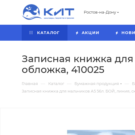
Ростов-на-Дону
КАТАЛОГ
АКЦИИ
НОВ
Записная книжка для 
обложка, 410025
—
—
—
Главная
Каталог
Бумажная продукция
Б
Записная книжка для мальчиков А5 56л. БОЙ, линия, с