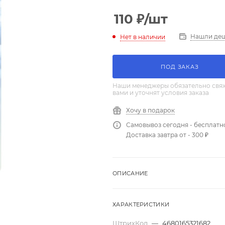
110
₽
/шт
Нашли де
Нет в наличии
ПОД ЗАКАЗ
Наши менеджеры обязательно свяж
вами и уточнят условия заказа
Хочу в подарок
Самовывоз сегодня - бесплатн
Доставка завтра от - 300 ₽
ОПИСАНИЕ
ХАРАКТЕРИСТИКИ
ШтрихКод
—
4680165321682