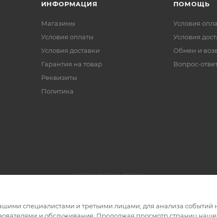
ИНФОРМАЦИЯ
ПОМОЩЬ
Магазины
Условия опл
Условия оплаты
Условия дос
Условия доставки
Обмен и воз
Гарантия на товар
Вопрос-отве
Реквизиты
Политика
ашими специалистами и третьими лицами, для анализа событий н
ьзователями и обслуживание. Продолжая просмотр страниц нашег