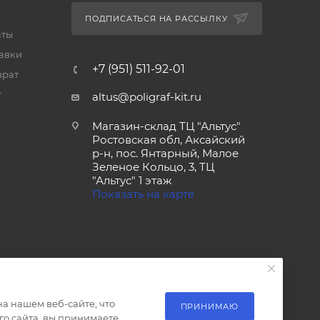
ПОДПИСАТЬСЯ НА РАССЫЛКУ
аты
тавки
+7 (951) 511-92-01
врат
т
altus@poligraf-kit.ru
Магазин-склад ТЦ "Альтус"
Ростовская обл, Аксайский
р-н, пос. Янтарный, Малое
Зеленое Кольцо, 3, ТЦ
"Альтус" 1 этаж
Показать на карте
а нашем веб-сайте, что
ПРИНИМАЮ
о сайта, вы принимаете