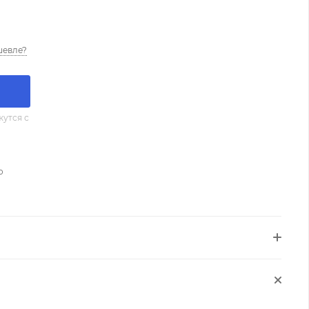
шевле?
утся с
о