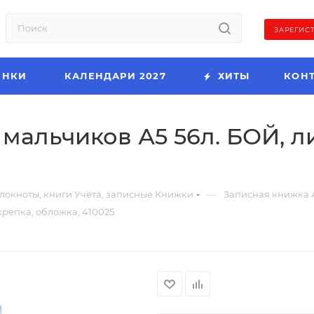
ЗАРЕГИС
ИНКИ
КАЛЕНДАРИ 2027
ХИТЫ
КОН
мальчиков А5 56л. БОЙ, ли
—
локноты, книги Учёта, записные Книжки
Записная книжка 
крепка, обложка, 410025