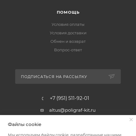
ПОМОЩЬ
Условия оплаты
Условия доставки
Обмен и возврат
Вопрос-ответ
ПОДПИСАТЬСЯ НА РАССЫЛКУ
+7 (951) 511-92-01
altus@poligraf-kit.ru
Магазин-склад ТЦ "Альтус"
Файлы cookie
Ростовская обл, Аксайский р-н,
пос. Янтарный, Малое Зеленое
Мы используем файлы cookie, разработанные нашими