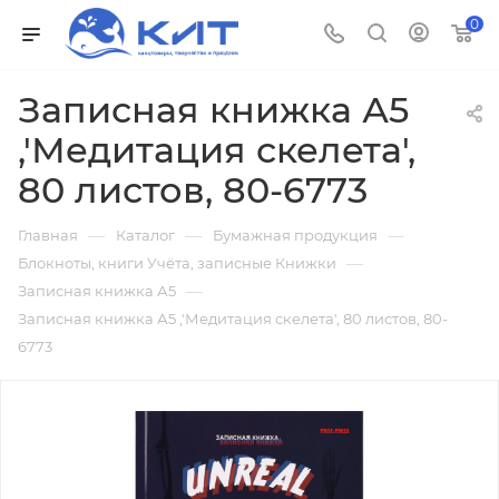
0
Записная книжка А5
,'Медитация скелета',
80 листов, 80-6773
—
—
—
Главная
Каталог
Бумажная продукция
—
Блокноты, книги Учёта, записные Книжки
—
Записная книжка А5
Записная книжка А5 ,'Медитация скелета', 80 листов, 80-
6773