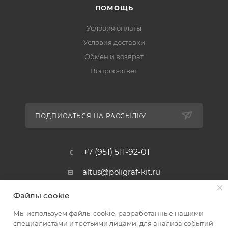
ПОМОЩЬ
Условия оплаты
Условия доставки
Обмен и возврат
Вопрос-ответ
ПОДПИСАТЬСЯ НА РАССЫЛКУ
+7 (951) 511-92-01
altus@poligraf-kit.ru
Магазин-склад ТЦ "Альтус"
Файлы cookie
Ростовская обл, Аксайский р-н,
пос. Янтарный, Малое Зеленое
Мы используем файлы cookie, разработанные нашими
Кольцо, 3, ТЦ "Альтус" 1 этаж
специалистами и третьими лицами, для анализа событий