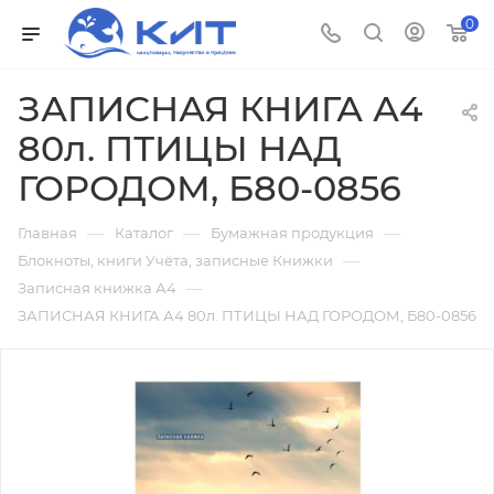
0
ЗАПИСНАЯ КНИГА А4
80л. ПТИЦЫ НАД
ГОРОДОМ, Б80-0856
—
—
—
Главная
Каталог
Бумажная продукция
—
Блокноты, книги Учёта, записные Книжки
—
Записная книжка А4
ЗАПИСНАЯ КНИГА А4 80л. ПТИЦЫ НАД ГОРОДОМ, Б80-0856