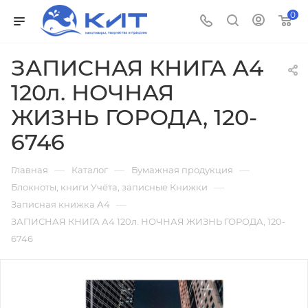
0
ЗАПИСНАЯ КНИГА А4
120л. НОЧНАЯ
ЖИЗНЬ ГОРОДА, 120-
6746
—
—
—
Главная
Каталог
Бумажная продукция
—
Блокноты, книги Учёта, записные Книжки
—
Записная книжка А4
ЗАПИСНАЯ КНИГА А4 120л. НОЧНАЯ ЖИЗНЬ ГОРОДА, 120-
6746