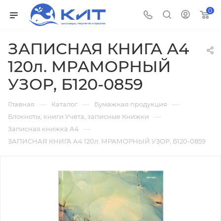
0
ЗАПИСНАЯ КНИГА А4
120л. МРАМОРНЫЙ
УЗОР, Б120-0859
—
—
—
Главная
Каталог
Бумажная продукция
—
Блокноты, книги Учёта, записные Книжки
—
Записная книжка А4
ЗАПИСНАЯ КНИГА А4 120л. МРАМОРНЫЙ УЗОР, Б120-0859