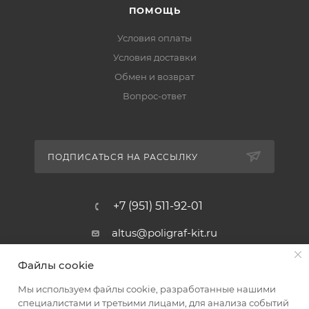
ПОМОЩЬ
Условия оплаты
Условия доставки
Обмен и возврат
Вопрос-ответ
ПОДПИСАТЬСЯ НА РАССЫЛКУ
+7 (951) 511-92-01
altus@poligraf-kit.ru
Магазин-склад ТЦ "Альтус"
Файлы cookie
Ростовская обл, Аксайский р-н,
пос. Янтарный, Малое Зеленое
Мы используем файлы cookie, разработанные нашими
Кольцо, 3, ТЦ "Альтус" 1 этаж
специалистами и третьими лицами, для анализа событий