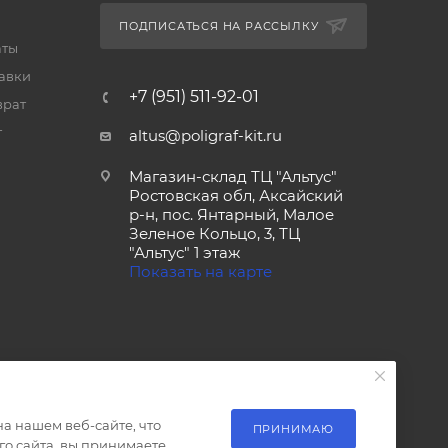
ПОДПИСАТЬСЯ НА РАССЫЛКУ
аты
тавки
+7 (951) 511-92-01
врат
т
altus@poligraf-kit.ru
Магазин-склад ТЦ "Альтус"
Ростовская обл, Аксайский
р-н, пос. Янтарный, Малое
Зеленое Кольцо, 3, ТЦ
"Альтус" 1 этаж
Показать на карте
а нашем веб-сайте, что
ПРИНИМАЮ
о сайта, вы принимаете