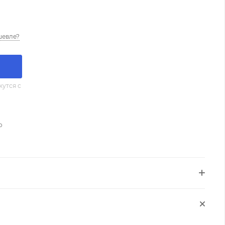
шевле?
утся с
о