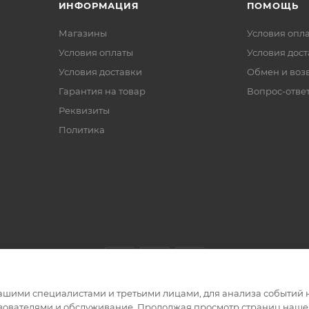
ИНФОРМАЦИЯ
ПОМОЩЬ
Магазины
Условия опл
Условия оплаты
Условия дос
Условия доставки
Обмен и воз
Гарантия на товар
Вопрос-отве
Реквизиты
Политика
ашими специалистами и третьими лицами, для анализа событий н
ьзователями и обслуживание. Продолжая просмотр страниц нашег