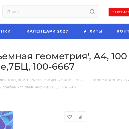
ЗАРЕГИС
ИНКИ
КАЛЕНДАРИ 2027
ХИТЫ
КОН
емная геометрия', А4, 100
е,7БЦ, 100-6667
—
локноты, книги Учёта, записные Книжки
Записная книжка 
, гребень,гл.ламинир-ие,7БЦ, 100-6667